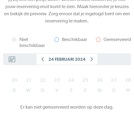
jouw reservering eruit komt te zien. Maak hieronder je keuzes
en bekijk de preview. Zorg ervoor dat je ingelogd bent om een
reservering te maken.
Niet
Beschikbaar
Gereserveerd
beschikbaar
24 FEBRUARI 2024
20
21
22
23
24
25
26
27
28
D
W
D
V
Z
Z
M
D
W
Er kan niet gereserveerd worden op deze dag.