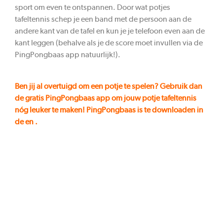
sport om even te ontspannen. Door wat potjes
tafeltennis schep je een band met de persoon aan de
andere kant van de tafel en kun je je telefoon even aan de
kant leggen (behalve als je de score moet invullen via de
PingPongbaas app natuurlijk!).
Ben jij al overtuigd om een potje te spelen? Gebruik dan
de gratis PingPongbaas app om jouw potje tafeltennis
nóg leuker te maken! PingPongbaas is te downloaden in
de
en
.