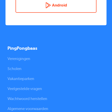
Android
PingPongbaas
Verenigingen
Scholen
Vakantieparken
Veelgestelde vragen
Wachtwoord herstellen
Algemene voorwaarden